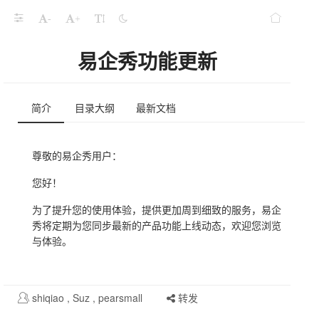
-
+
易企秀功能更新
益升级啦！
简介
目录大纲
最新文档
线，信息验证更严谨
5转视频功能升级
尊敬的易企秀用户：
您好！
限时领。
为了提升您的使用体验，提供更加周到细致的服务，易企
秀将定期为您同步最新的产品功能上线动态，欢迎您浏览
与体验。
日截止
卡限时发售
shiqiao
,
Suz
,
pearsmall
转发