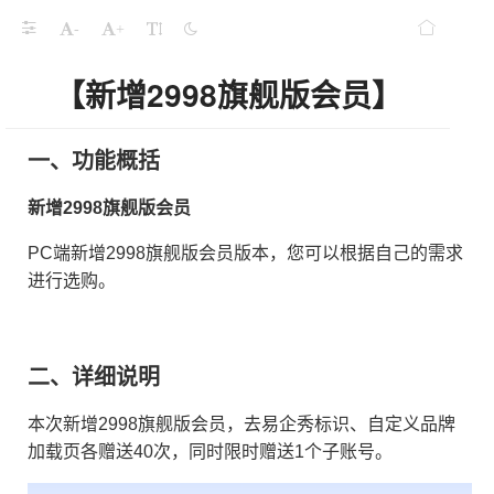
表单排序题
-
+
版升级、新增文件夹协作共享
【新增2998旗舰版会员】
品多人协作、新版发布页
奖、新增参考案例
一、功能概括
制关注公众号功能
新增2998旗舰版会员
+品牌加载页组合包、旗舰版会员可绑定5个公众号
PC端新增2998旗舰版会员版本，您可以根据自己的需求
进行选购。
辑器新增千人千面功能
、红包互动抽奖防刷优化
二、详细说明
答题组件
本次新增2998旗舰版会员，去易企秀标识、自定义品牌
加载页各赠送40次，同时限时赠送1个子账号。