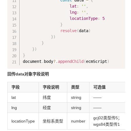
const
 data 
=
{
lat
:
''
,
lng
:
''
,
locationType
:
5
}
resolve
(
data
)
}
)
}
}
)
}
document
.
body
?.
appendChild
(
ecmScript
)
回传data对象字段说明
字段
字段说明
类型
可选值
lat
纬度
string
——
lng
经度
string
——
gcj02类型传5；
locationType
坐标系类型
number
wgs84类型传1