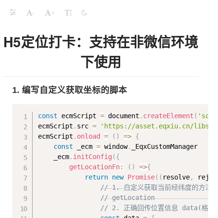
-
+
H5定位打卡：支持在非微信环境
下使用
1. 编写自定义获取坐标的脚本
Copy
const
 ecmScript 
=
 document
.
createElement
(
'scri
ecmScript
.
src 
=
'https://asset.eqxiu.cn/libs/c
ecmScript
.
onload
=
(
)
=>
{
const
 _ecm 
=
 window
.
_EqxCustomManager

    _ecm
.
initConfig
(
{
getLocationFn
:
(
)
=>
{
return
new
Promise
(
(
resolve
,
 rejec
// 1. 自定义获取当前经纬度的方法
// getLocation
// 2. 正确回传位置信息 data(格